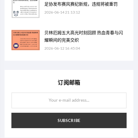
足协发布赛风赛纪新规，违规将被重罚
2026-06-14 21:13:12
贝林厄姆五大高光时刻回顾 热血青春与闪
耀瞬间的完美交织
2026-06-12 16:45:04
订阅邮箱
Your e-mail address...
SUBSCRIBE