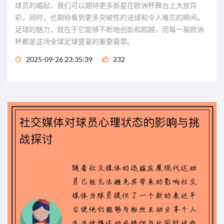
球员的崛起，我们可以期待更多新星在欧洲杯舞台上大放异
彩，同时，也期待看到更多突破性的进球和令人难忘的瞬间。
足球的魅力，就在于它能够不断地创新和超越，而每一届欧洲
杯都是这场全球足球盛宴的重要篇章。
2025-09-26 23:35:39
232