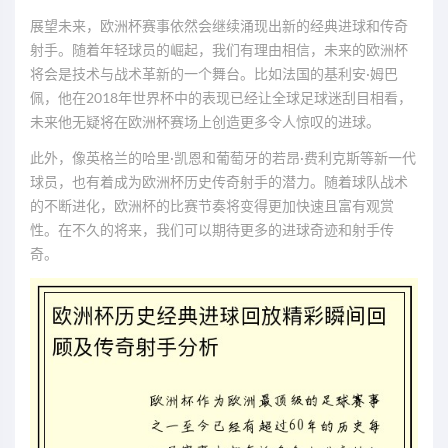
展望未来，欧洲杯赛事依然会继续涌现出新的经典进球和传奇
射手。随着年轻球员的崛起，我们有理由相信，未来的欧洲杯
将会是技术与战术革新的一个舞台。比如法国的基利安·姆巴
佩，他在2018年世界杯中的表现已经让全球足球迷刮目相看，
未来他无疑将在欧洲杯赛场上创造更多令人惊叹的进球。
此外，像英格兰的哈里·凯恩和葡萄牙的若昂·费利克斯等新一代
球员，也有着成为欧洲杯历史传奇射手的潜力。随着球队战术
的不断进化，欧洲杯的比赛节奏将变得更加快速且富有观赏
性。在不久的将来，我们可以期待更多的进球奇迹和射手传
奇。