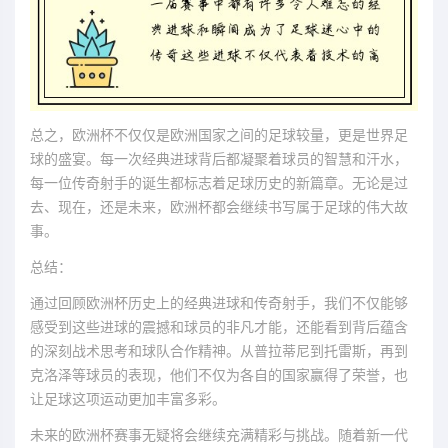
总之，欧洲杯不仅仅是欧洲国家之间的足球较量，更是世界足
球的盛宴。每一次经典进球背后都凝聚着球员的智慧和汗水，
每一位传奇射手的诞生都标志着足球历史的新篇章。无论是过
去、现在，还是未来，欧洲杯都会继续书写属于足球的伟大故
事。
总结：
通过回顾欧洲杯历史上的经典进球和传奇射手，我们不仅能够
感受到这些进球的震撼和球员的非凡才能，还能看到背后蕴含
的深刻战术思考和球队合作精神。从普拉蒂尼到托雷斯，再到
克洛泽等球员的表现，他们不仅为各自的国家赢得了荣誉，也
让足球这项运动更加丰富多彩。
未来的欧洲杯赛事无疑将会继续充满精彩与挑战。随着新一代