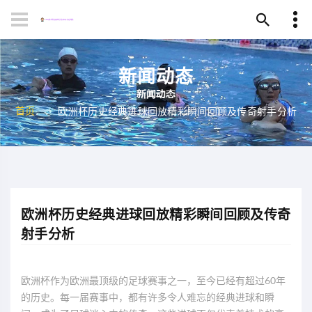
新闻动态
首页
欧洲杯历史经典进球回放精彩瞬间回顾及传奇射手分析
欧洲杯历史经典进球回放精彩瞬间回顾及传奇
射手分析
欧洲杯作为欧洲最顶级的足球赛事之一，至今已经有超过60年
的历史。每一届赛事中，都有许多令人难忘的经典进球和瞬