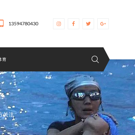
13594780430
体育
方关注