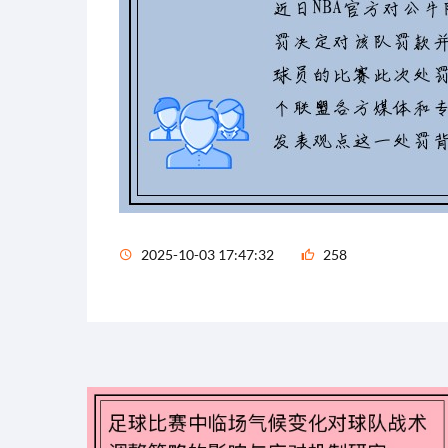
2025-10-03 17:47:32
258