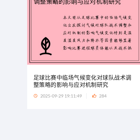
足球比赛中临场气候变化对球队战术调
整策略的影响与应对机制研究
2025-09-29 19:11:49
284