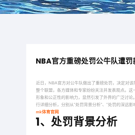
NBA官方重磅处罚公牛队遭
近日，NBA官方对公牛队做出了重磅处罚，决定对
整个联盟，各方媒体和专家纷纷关注并发表观点。这
形象和公正性的影响力，显然引发了外界的广泛讨论
行详细分析，分别从“处罚背景分析”、“处罚的深远影
mk体育官网
1、处罚背景分析