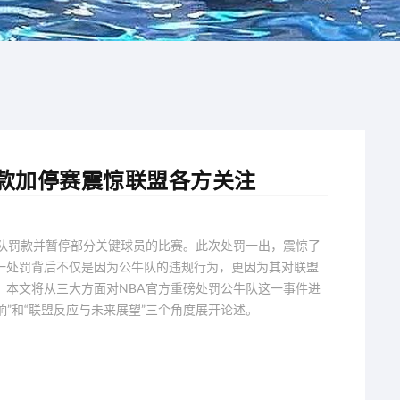
罚款加停赛震惊联盟各方关注
该队罚款并暂停部分关键球员的比赛。此次处罚一出，震惊了
一处罚背后不仅是因为公牛队的违规行为，更因为其对联盟
。本文将从三大方面对NBA官方重磅处罚公牛队这一事件进
响”和“联盟反应与未来展望”三个角度展开论述。