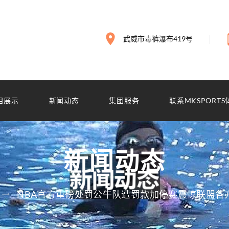
武威市毒裤瀑布419号
目展示
新闻动态
集团服务
联系MKSPORTS
新闻动态
NBA官方重磅处罚公牛队遭罚款加停赛震惊联盟各