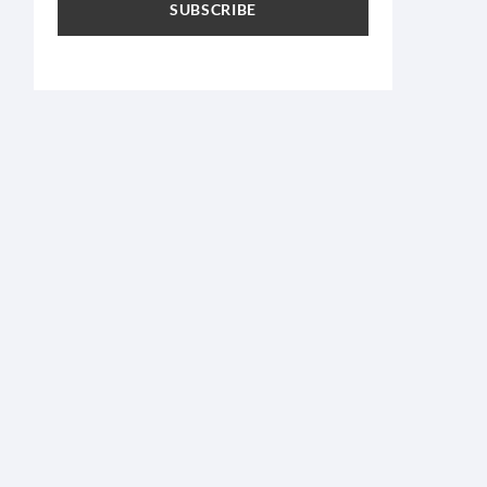
SUBSCRIBE