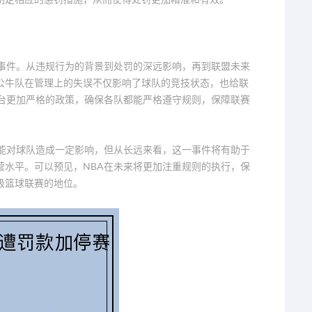
的事件。从违规行为的背景到处罚的深远影响，再到联盟未来
公牛队在管理上的失误不仅影响了球队的竞技状态，也给联
出台更加严格的政策，确保各队都能严格遵守规则，保障联赛
可能对球队造成一定影响，但从长远来看，这一事件将有助于
营水平。可以预见，NBA在未来将更加注重规则的执行，保
级篮球联赛的地位。