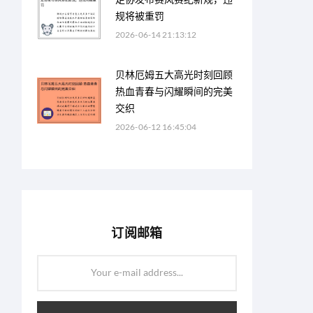
规将被重罚
2026-06-14 21:13:12
贝林厄姆五大高光时刻回顾
热血青春与闪耀瞬间的完美
交织
2026-06-12 16:45:04
订阅邮箱
Your e-mail address...