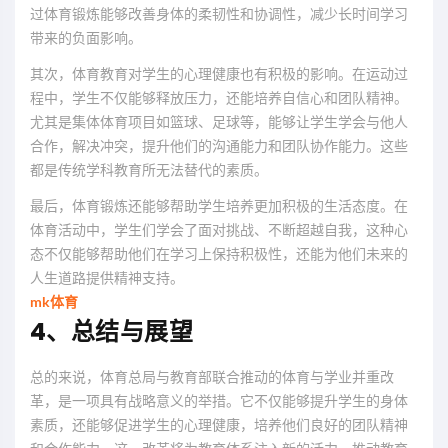
过体育锻炼能够改善身体的柔韧性和协调性，减少长时间学习
带来的负面影响。
其次，体育教育对学生的心理健康也有积极的影响。在运动过
程中，学生不仅能够释放压力，还能培养自信心和团队精神。
尤其是集体体育项目如篮球、足球等，能够让学生学会与他人
合作，解决冲突，提升他们的沟通能力和团队协作能力。这些
都是传统学科教育所无法替代的素质。
最后，体育锻炼还能够帮助学生培养更加积极的生活态度。在
体育活动中，学生们学会了面对挑战、不断超越自我，这种心
态不仅能够帮助他们在学习上保持积极性，还能为他们未来的
人生道路提供精神支持。
mk体育
4、总结与展望
总的来说，体育总局与教育部联合推动的体育与学业并重改
革，是一项具有战略意义的举措。它不仅能够提升学生的身体
素质，还能够促进学生的心理健康，培养他们良好的团队精神