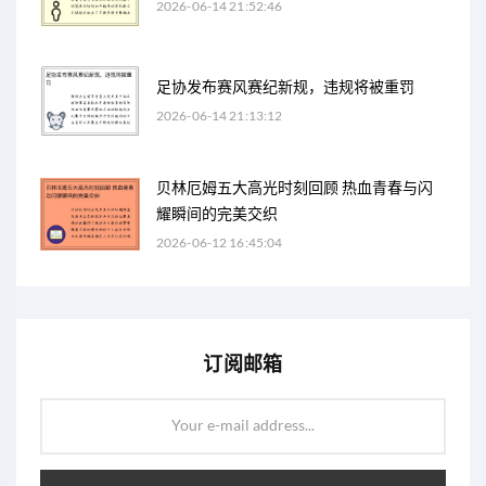
2026-06-14 21:52:46
足协发布赛风赛纪新规，违规将被重罚
2026-06-14 21:13:12
贝林厄姆五大高光时刻回顾 热血青春与闪
耀瞬间的完美交织
2026-06-12 16:45:04
订阅邮箱
Your e-mail address...