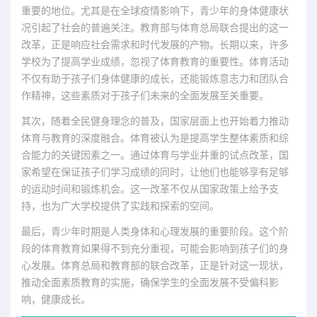
重要的地位。尤其是在全球疫情影响下，青少年的身体健康状
况引起了社会的普遍关注。教育部与体育总局联合提出的这一
改革，正是响应社会需求和时代发展的产物。长期以来，许多
学校为了提高学业成绩，忽视了体育教育的重要性。体育活动
不仅有助于孩子们身体健康的成长，还能锻炼意志力和团队合
作精神，这些素质对于孩子们未来的全面发展至关重要。
其次，随着全民健身理念的普及，国家层面上也开始着力推动
体育与教育的深度融合。体育被认为是提高学生整体素质和综
合能力的关键因素之一。通过体育与学业并重的试点改革，国
家希望在保证孩子们学习成绩的同时，让他们也能够享有足够
的运动时间和锻炼机会。这一改革不仅从国家政策上给予支
持，也为广大学校提供了实践和探索的空间。
最后，青少年时期是人类身体和心理发展的重要阶段。这个阶
段的体育教育如果得不到充分重视，可能会影响到孩子们的身
心发展。体育总局和教育部的联合改革，正是针对这一现状，
推动全面素质教育的实施，确保学生的全面发展不受偏科影
响，健康成长。