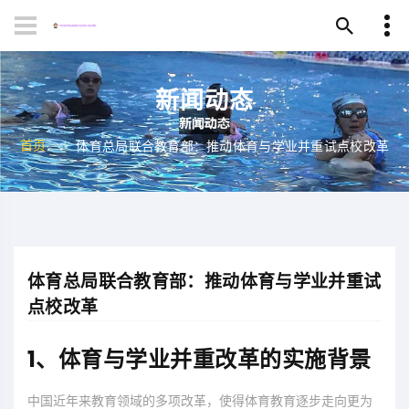
新闻动态
首页
体育总局联合教育部：推动体育与学业并重试点校改革
体育总局联合教育部：推动体育与学业并重试
点校改革
1、体育与学业并重改革的实施背景
中国近年来教育领域的多项改革，使得体育教育逐步走向更为