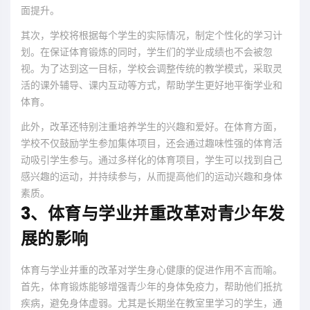
面提升。
其次，学校将根据每个学生的实际情况，制定个性化的学习计
划。在保证体育锻炼的同时，学生们的学业成绩也不会被忽
视。为了达到这一目标，学校会调整传统的教学模式，采取灵
活的课外辅导、课内互动等方式，帮助学生更好地平衡学业和
体育。
此外，改革还特别注重培养学生的兴趣和爱好。在体育方面，
学校不仅鼓励学生参加集体项目，还会通过趣味性强的体育活
动吸引学生参与。通过多样化的体育项目，学生可以找到自己
感兴趣的运动，并持续参与，从而提高他们的运动兴趣和身体
素质。
3、体育与学业并重改革对青少年发
展的影响
体育与学业并重的改革对学生身心健康的促进作用不言而喻。
首先，体育锻炼能够增强青少年的身体免疫力，帮助他们抵抗
疾病，避免身体虚弱。尤其是长期坐在教室里学习的学生，通