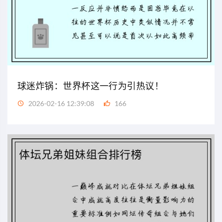
球迷炸锅：世界杯这一行为引热议！
2026-02-16 12:39:08
166