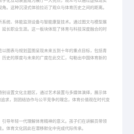
数字化互动装置成为展厅一大亮点，观众可以通过虚拟现实
视角。这种沉浸式体验拉近了观众与体育历史之间的距离。
析系统、体能监测设备与智能康复技术。通过图文与模型展
、延长职业生涯。这一板块体现了体育与科技深度融合的时
览以图表与规划蓝图呈现未来五到十年的重点目标，包括青
。历史的厚度与未来的广度在此交汇，勾勒出中国体育新的
特别设置文化主题区，通过艺术装置与多媒体演绎，展示体
的追求，到团结协作与公平竞争的理念，体育价值观在时代变
，引导年轻一代理解体育精神的意义。孩子们在讲解员带领
性。体育文化因此在潜移默化中完成代际传承。