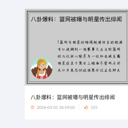
八卦爆料：篮网被曝与明星传出绯闻
2026-03-01 10:59:02
155