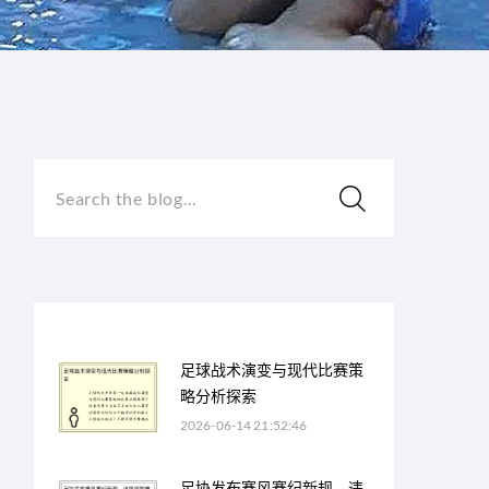
Search the blog...
足球战术演变与现代比赛策
略分析探索
2026-06-14 21:52:46
足协发布赛风赛纪新规，违