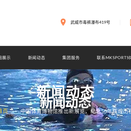
武威市毒裤瀑布419号
目展示
新闻动态
集团服务
联系MKSPORTS
新闻动态
首页
中国体育博物馆推出新展览，纪念50年辉煌历