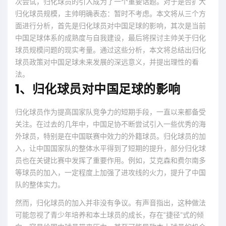
次尝试，归化球员的引入成为了一个重要话题。对于是否扩大
归化球员规模，主帅明确表态：暂时不考虑。本文将从三个方
面进行分析，首先是归化球员对中国足球的影响，其次是当前
中国足球体系的成熟度与自我建设，最后将探讨主帅关于归化
球员规模问题的现实考量。通过这些分析，本文将总结出归化
球员政策对中国足球未来发展的深远意义，并提出理性的看
法。
1、归化球员对中国足球的影响
归化球员作为提高国家队竞争力的短期手段，一直以来都备受
关注。在过去的几年中，中国足协不断尝试引入一些优秀的海
外球员，特别是在中国联赛中效力的外籍球员。归化球员的加
入，让中国国家队的整体水平得到了短期的提升，部分归化球
员也在关键比赛中发挥了重要作用。例如，艾克森和费尔南多
等球员的加入，一定程度上加强了进攻线的火力，提升了中国
队的整体实力。
然而，归化球员的加入并非没有争议。有声音指出，这种做法
可能忽视了青少年培养和本土球员的成长，存在“捷径”式的倾