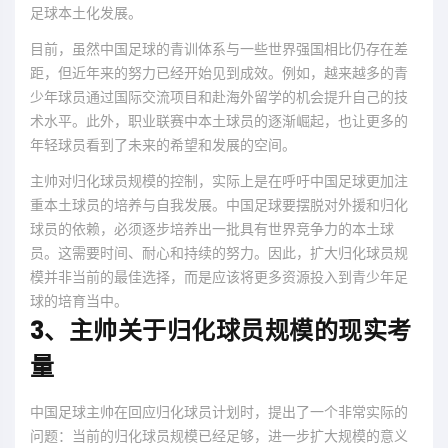
足球本土化发展。
目前，虽然中国足球的青训体系与一些世界强国相比仍存在差
距，但近年来的努力已经开始见到成效。例如，越来越多的青
少年球员通过国际交流项目和赴海外留学的机会提升自己的技
术水平。此外，职业联赛中本土球员的逐渐崛起，也让更多的
年轻球员看到了未来的希望和发展的空间。
主帅对归化球员规模的控制，实际上是在呼吁中国足球更加注
重本土球员的培养与自我发展。中国足球要摆脱对外援和归化
球员的依赖，必须逐步培养出一批具有世界竞争力的本土球
员。这需要时间、耐心和持续的努力。因此，扩大归化球员规
模并非当前的最佳选择，而是应该将更多资源投入到青少年足
球的培育当中。
3、主帅关于归化球员规模的现实考
量
中国足球主帅在回应归化球员计划时，提出了一个非常实际的
问题：当前的归化球员规模已经足够，进一步扩大规模的意义