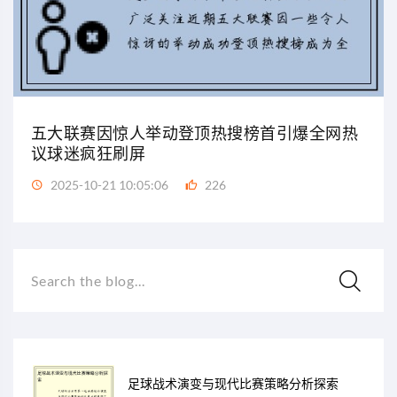
五大联赛因惊人举动登顶热搜榜首引爆全网热
议球迷疯狂刷屏
2025-10-21 10:05:06
226
Search the blog...
足球战术演变与现代比赛策略分析探索