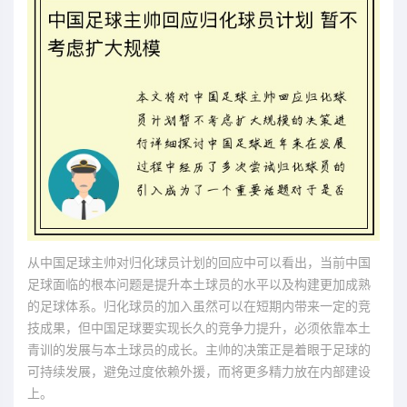
从中国足球主帅对归化球员计划的回应中可以看出，当前中国
足球面临的根本问题是提升本土球员的水平以及构建更加成熟
的足球体系。归化球员的加入虽然可以在短期内带来一定的竞
技成果，但中国足球要实现长久的竞争力提升，必须依靠本土
青训的发展与本土球员的成长。主帅的决策正是着眼于足球的
可持续发展，避免过度依赖外援，而将更多精力放在内部建设
上。