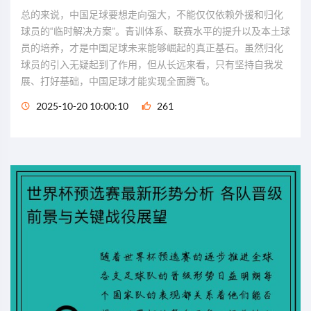
总的来说，中国足球要想走向强大，不能仅仅依赖外援和归化
球员的“临时解决方案”。青训体系、联赛水平的提升以及本土球
员的培养，才是中国足球未来能够崛起的真正基石。虽然归化
球员的引入无疑起到了作用，但从长远来看，只有坚持自我发
展、打好基础，中国足球才能实现全面腾飞。
2025-10-20 10:00:10
261