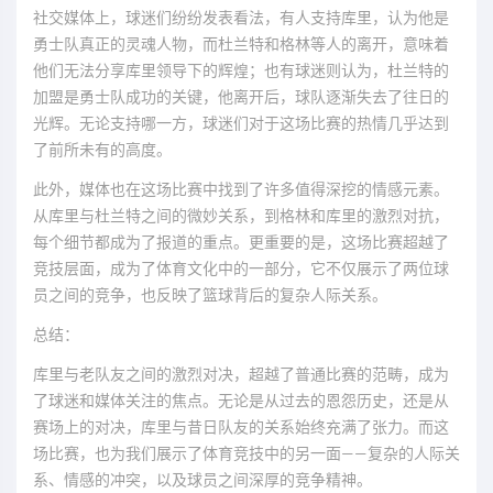
社交媒体上，球迷们纷纷发表看法，有人支持库里，认为他是
勇士队真正的灵魂人物，而杜兰特和格林等人的离开，意味着
他们无法分享库里领导下的辉煌；也有球迷则认为，杜兰特的
加盟是勇士队成功的关键，他离开后，球队逐渐失去了往日的
光辉。无论支持哪一方，球迷们对于这场比赛的热情几乎达到
了前所未有的高度。
此外，媒体也在这场比赛中找到了许多值得深挖的情感元素。
从库里与杜兰特之间的微妙关系，到格林和库里的激烈对抗，
每个细节都成为了报道的重点。更重要的是，这场比赛超越了
竞技层面，成为了体育文化中的一部分，它不仅展示了两位球
员之间的竞争，也反映了篮球背后的复杂人际关系。
总结：
库里与老队友之间的激烈对决，超越了普通比赛的范畴，成为
了球迷和媒体关注的焦点。无论是从过去的恩怨历史，还是从
赛场上的对决，库里与昔日队友的关系始终充满了张力。而这
场比赛，也为我们展示了体育竞技中的另一面——复杂的人际关
系、情感的冲突，以及球员之间深厚的竞争精神。