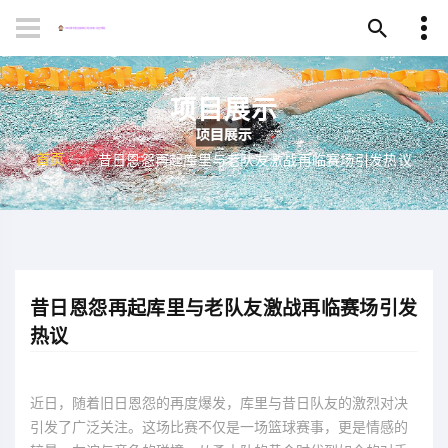
项目展示
首页
昔日恩怨再起库里与老队友激战再临赛场引发热议
昔日恩怨再起库里与老队友激战再临赛场引发
热议
近日，随着旧日恩怨的再度爆发，库里与昔日队友的激烈对决
引发了广泛关注。这场比赛不仅是一场篮球赛事，更是情感的