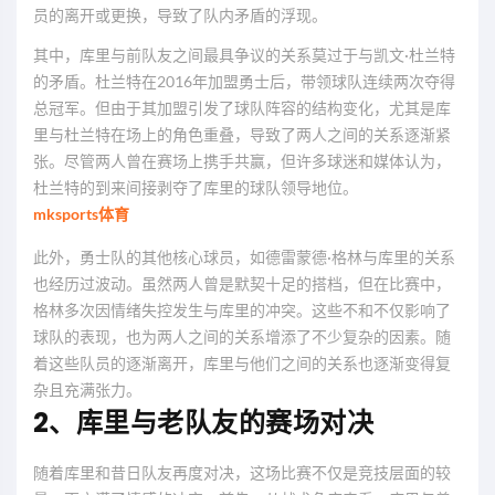
员的离开或更换，导致了队内矛盾的浮现。
其中，库里与前队友之间最具争议的关系莫过于与凯文·杜兰特
的矛盾。杜兰特在2016年加盟勇士后，带领球队连续两次夺得
总冠军。但由于其加盟引发了球队阵容的结构变化，尤其是库
里与杜兰特在场上的角色重叠，导致了两人之间的关系逐渐紧
张。尽管两人曾在赛场上携手共赢，但许多球迷和媒体认为，
杜兰特的到来间接剥夺了库里的球队领导地位。
mksports体育
此外，勇士队的其他核心球员，如德雷蒙德·格林与库里的关系
也经历过波动。虽然两人曾是默契十足的搭档，但在比赛中，
格林多次因情绪失控发生与库里的冲突。这些不和不仅影响了
球队的表现，也为两人之间的关系增添了不少复杂的因素。随
着这些队员的逐渐离开，库里与他们之间的关系也逐渐变得复
杂且充满张力。
2、库里与老队友的赛场对决
随着库里和昔日队友再度对决，这场比赛不仅是竞技层面的较