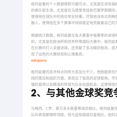
格列兹曼的个人数据堪称可圈可点，尤其是在进攻端
的俱乐部生涯，尤其是在马德里竞技和巴塞罗那期间
使得他在球队中的地位举足轻重。尽管他没有达到梅
融入，使得他在多个赛事中持续稳定地贡献着自己的
根据统计数据，格列兹曼在各大赛事中每赛季的进球
织。尤其是在欧洲杯和世界杯等国际大赛中，格列兹曼
在比赛中打入关键进球，还贡献了多次精妙助攻，成
现了出色的大赛经验和心理素质。
mksports
格列兹曼的技术特点同样为其加分不少，他既能担任
线的策应和组织方面，表现出了极高的足球智商。尽
强的盘带以及精准的传球为队友创造机会，这使得他
2、与其他金球奖竞
与梅西、C罗、莱万多夫斯基等球员相比，格列兹曼
队的表现都堪称顶级，但与这些超级巨星相比，他的