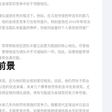
在金球奖的竞争中处于领跑地位。
球队成绩优秀的情况下。例如，在马竞夺得西甲冠军的那几
他的金球奖竞争力也有所提升。特别是他在2016年带领法
尽管法国队未能最终捧杯，但格列兹曼的个人表现依然被广
，常常帮助他在团队中建立起更为稳固的核心地位。尽管他
，使得他成为球队中不可或缺的一环。因此，如果他能带领
路将充满可能。
前景
表现，还与他的职业规划密切相关。目前，他仍然处于职业
但以他的状态来看，未来几个赛季依然有机会冲击金球奖。尤
取得足够的球队成绩，将有可能成为金球奖的有力争夺者。
未来几年内依然有很强的竞争力。随着现代足球战术日益注
球员，无疑更具优势。如果他能够继续保持高水平的竞技状