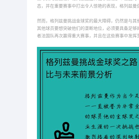
态，并在重要赛事中打出令人惊艳的表现，格列兹曼
然而，格列兹曼挑战金球奖的最大障碍，仍然是与其
其他球员要想突破他们的垄断地位，必须要具备足够
者法国队再次赢得重大赛事，并且在这些赛事中发挥