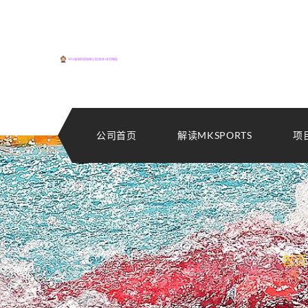
公司首页
解读MKSPORTS
项
首页