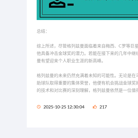
总结：
综上所述，尽管格列兹曼面临着来自梅西、C罗等巨
他具备冲击金球奖的潜力。若能在接下来的几年中继
曼有望迎来个人职业生涯的新高峰。
格列兹曼的未来仍然充满着未知的可能性。无论是在
助球队取得重要的集体荣誉，他便有机会挑战金球奖
的技术和对比赛的深刻理解，格列兹曼依然是一位值
2025-10-25 12:30:04
217