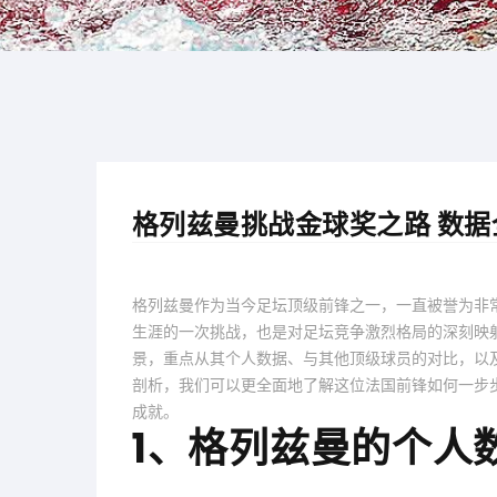
格列兹曼挑战金球奖之路 数
格列兹曼作为当今足坛顶级前锋之一，一直被誉为非
生涯的一次挑战，也是对足坛竞争激烈格局的深刻映
景，重点从其个人数据、与其他顶级球员的对比，以
剖析，我们可以更全面地了解这位法国前锋如何一步
成就。
1、格列兹曼的个人