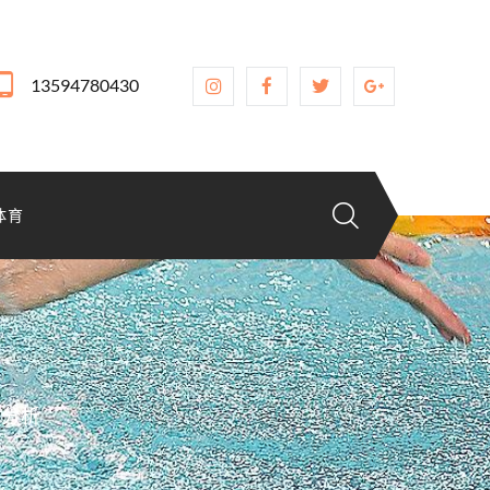
13594780430
体育
景分析