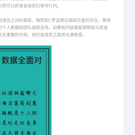
仍然可以跻身金球奖的争夺行列。
他球员之间的差距。梅西和C罗这两位超级巨星的存在，使得
的个人数据和团队成绩支持。如果格列兹曼能够帮助马竞或
至关重要的作用，他的金球奖之路将充满希望。