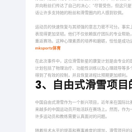
并向粉丝们传达了自己的决心：“尽管受伤，但这只是
话让许多支持她的粉丝和滑雪圈内的人感到钦佩。
运动员的快速恢复与其顽强的意志力密不可分。事实
表现得更加坚韧。他们不仅依赖医疗团队的专业帮助
重返赛场。这种心理素质的培养和磨砺，恰恰是成功
mksports体育
在此次事件中，这位滑雪新星的康复计划是由专业的
计划包括了物理治疗、功能性训练以及心理疏导等多
得到了有效的控制，并且恢复进程比预期更加顺利。
3、自由式滑雪项目
中国自由式滑雪作为一个新兴项目，近年来在国际比
来越多的中国运动员开始活跃在赛场上。然而，作为
许多运动员和教练需要认真面对的问题。
随着技术水平的提高和赛事难度的增加，滑雪项目的