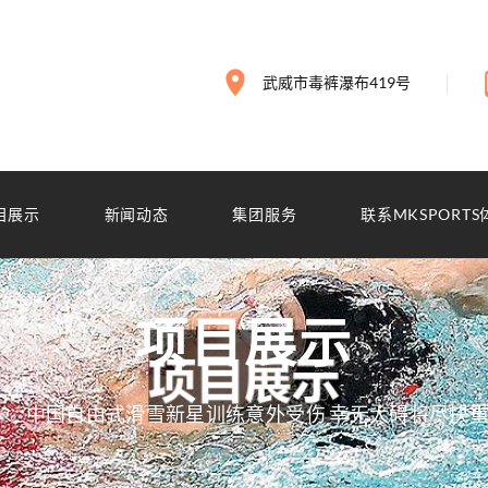
武威市毒裤瀑布419号
目展示
新闻动态
集团服务
联系MKSPORTS
项目展示
中国自由式滑雪新星训练意外受伤 幸无大碍将尽快