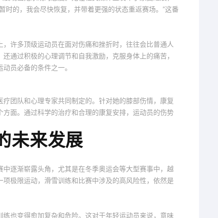
暂时的，我会尽快恢复，并带着更强的状态重返赛场。”这番
上，许多顶级运动员在面对伤痛和挫折时，往往会比普通人
，还通过积极的心理调节和自我激励，克服身体上的痛苦，
运动员必备的条件之一。
医疗团队和心理专家共同制定的。针对她的膝部伤情，康复
个方面。通过科学的治疗和合理的康复安排，运动员的伤势
的未来发展
赛中逐渐崭露头角，尤其是在冬季奥运会等大型赛事中，越
一项极限运动，滑雪训练和比赛中涉及的高风险性，依然是
训练也变得愈加复杂和危险。这对于年轻运动员来说，意味