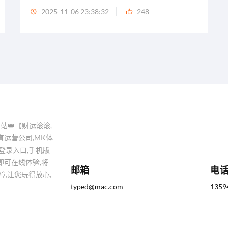
2025-11-06 23:38:32
248
站👑【财运滚滚,
育运营公司,MK体
页版登录入口,手机版
即可在线体验,将
邮箱
电
,让您玩得放心,
typed@mac.com
1359