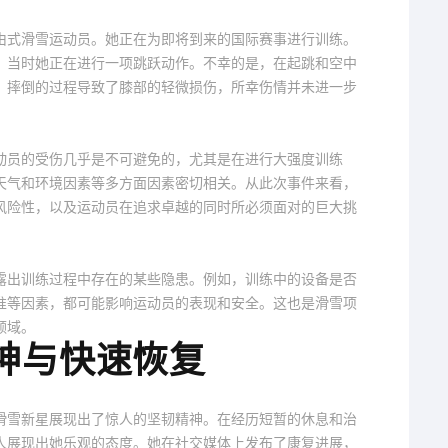
由式滑雪运动员。她正在为即将到来的国际赛事进行训练。
，当时她正在进行一项跳跃动作。不幸的是，在起跳和空中
。摔倒的过程导致了膝部的轻微损伤，所幸伤情并未进一步
动员的受伤几乎是不可避免的，尤其是在进行大强度训练
天气和环境因素等多方面因素密切相关。从此次事件来看，
风险性，以及运动员在追求卓越的同时所必须面对的巨大挑
露出训练过程中存在的某些隐患。例如，训练中的设备是否
准等因素，都可能影响运动员的表现和安全。这也是滑雪项
领域。
神与快速恢复
滑雪新星展现出了惊人的坚韧精神。在经历短暂的休息和治
人展现出她乐观的态度。她在社交媒体上发布了康复进展，