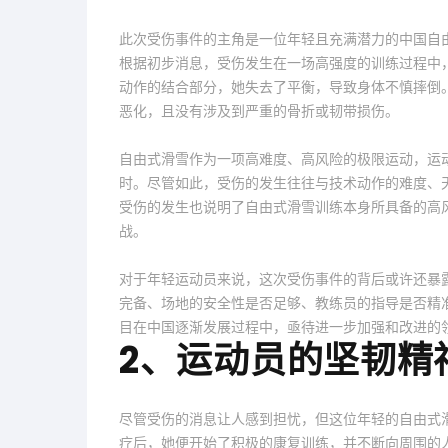
此次受伤事件的主角是一位年轻且充满潜力的中国自
根据初步消息，受伤发生在一场高强度的训练过程中
动作的结合部分，她失去了平衡，导致身体不慎摔倒
恶化，且没有涉及到严重的骨折或韧带损伤。
自由式滑雪作为一项高难度、高风险的极限运动，运
时。尽管如此，受伤的发生往往与技术动作的难度、
受伤的发生也说明了自由式滑雪训练本身所具备的高
战。
对于年轻运动员来说，这次受伤事件的背后或许还暴
完备、场地的安全性是否足够、教练员的指导是否精
目在中国逐渐发展过程中，亟待进一步加强和改进的
2、运动员的坚韧精
尽管受伤的消息让人感到担忧，但这位年轻的自由式
疗后，她便开始了积极的康复训练，并不断向周围的