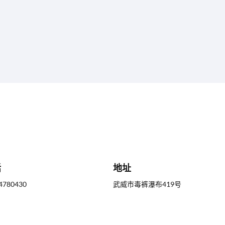
话
地址
4780430
武威市毒裤瀑布419号